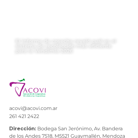
El informe de cosecha reveló cuál es el
sistema de recolección más eficiente
para la Vendimia 2026
acovi@acovi.com.ar
261 421 2422
Dirección:
Bodega San Jerónimo, Av. Bandera
de los Andes 7518, M5521 Guaymallén, Mendoza