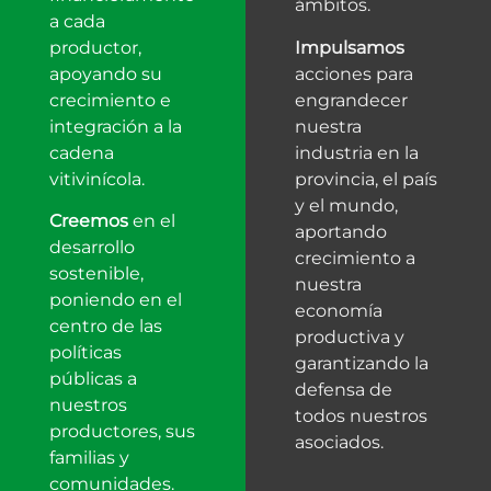
ámbitos.
a cada
productor,
Impulsamos
apoyando su
acciones para
crecimiento e
engrandecer
integración a la
nuestra
cadena
industria en la
vitivinícola.
provincia, el país
y el mundo,
Creemos
en el
aportando
desarrollo
crecimiento a
sostenible,
nuestra
poniendo en el
economía
centro de las
productiva y
políticas
garantizando la
públicas a
defensa de
nuestros
todos nuestros
productores, sus
asociados.
familias y
comunidades.