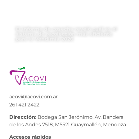
El informe de cosecha reveló cuál es el
sistema de recolección más eficiente
para la Vendimia 2026
acovi@acovi.com.ar
261 421 2422
Dirección:
Bodega San Jerónimo, Av. Bandera
de los Andes 7518, M5521 Guaymallén, Mendoza
Accesos rápidos