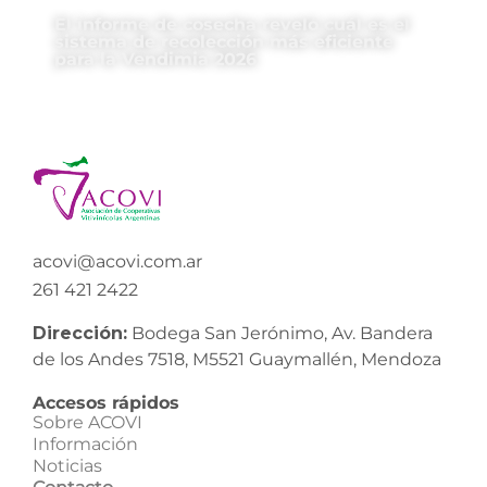
El informe de cosecha reveló cuál es el
sistema de recolección más eficiente
para la Vendimia 2026
acovi@acovi.com.ar
261 421 2422
Dirección:
Bodega San Jerónimo, Av. Bandera
de los Andes 7518, M5521 Guaymallén, Mendoza
Accesos rápidos
Sobre ACOVI
Información
Noticias