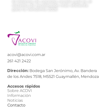
El informe de cosecha reveló cuál es el
sistema de recolección más eficiente
para la Vendimia 2026
acovi@acovi.com.ar
261 421 2422
Dirección:
Bodega San Jerónimo, Av. Bandera
de los Andes 7518, M5521 Guaymallén, Mendoza
Accesos rápidos
Sobre ACOVI
Información
Noticias
Contacto