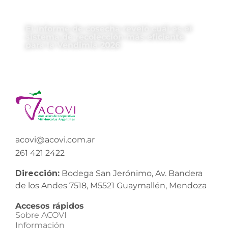
El informe de cosecha reveló cuál es el
sistema de recolección más eficiente
para la Vendimia 2026
acovi@acovi.com.ar
261 421 2422
Dirección:
Bodega San Jerónimo, Av. Bandera
de los Andes 7518, M5521 Guaymallén, Mendoza
Accesos rápidos
Sobre ACOVI
Información