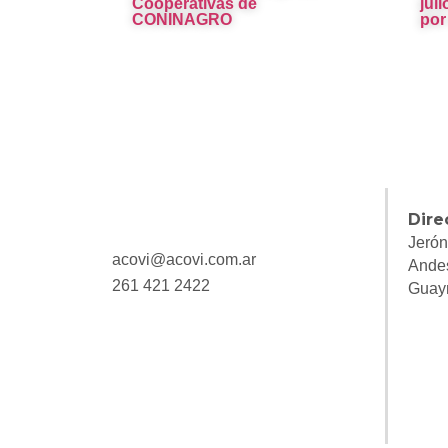
Cooperativas de
jul
CONINAGRO
por
Dire
Jerón
acovi@acovi.com.ar
Ande
261 421 2422
Guay