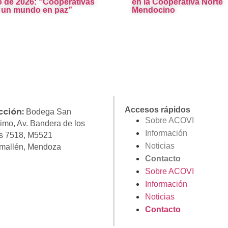
io de 2026: “Cooperativas
en la Cooperativa Norte
 un mundo en paz”
Mendocino
Accesos rápidos
cción:
Bodega San
Sobre ACOVI
imo, Av. Bandera de los
Información
s 7518, M5521
Noticias
mallén, Mendoza
Contacto
Sobre ACOVI
Información
Noticias
Contacto