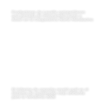
Productores de Lavalle compartieron
una jornada de intercambio junto a
Acovi en la Cooperativa Norte Mendocino
El informe de cosecha reveló cuál es el
sistema de recolección más eficiente
para la Vendimia 2026