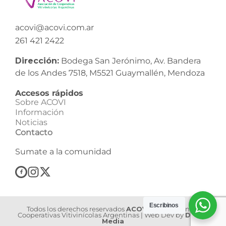
acovi@acovi.com.ar
261 421 2422
Dirección:
Bodega San Jerónimo, Av. Bandera
de los Andes 7518, M5521 Guaymallén, Mendoza
Accesos rápidos
Sobre ACOVI
Información
Noticias
Contacto
Sumate a la comunidad
Escribinos
Todos los derechos reservados
ACOVI
| Asociación de
Cooperativas Vitivinícolas Argentinas | Web Dev by
Dilook
Media