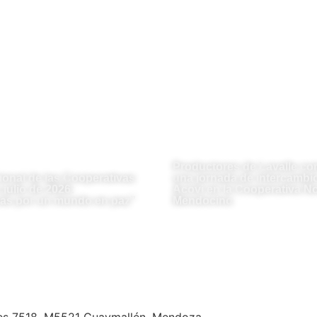
Productores de Lavalle co
ional de las Cooperativas
una jornada de intercambio
julio de 2026:
Acovi en la Cooperativa No
as por un mundo en paz”
Mendocino
es 7518, M5521 Guaymallén, Mendoza