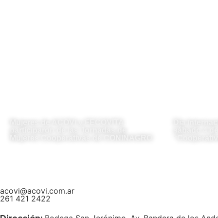
Mujeres de ACOVI y FECOVITA
Día Internac
participaron de las Jornadas de
sábado 4 de 
Mujeres Cooperativas de CONINAGRO
“Cooperativ
acovi@acovi.com.ar
261 421 2422
Bodega San Jerónimo, Av. Bandera de los And