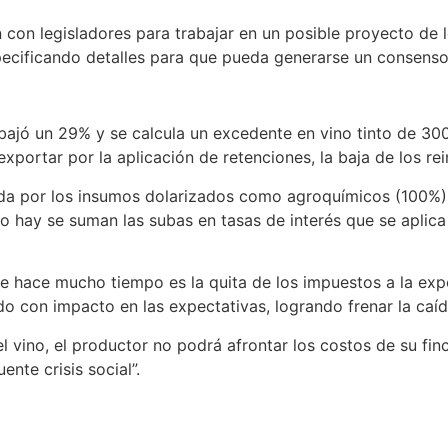
con legisladores para trabajar en un posible proyecto de ley
ecificando detalles para que pueda generarse un consenso
r bajó un 29% y se calcula un excedente en vino tinto de 300
 exportar por la aplicación de retenciones, la baja de los re
a por los insumos dolarizados como agroquímicos (100%), el
lo hay se suman las subas en tasas de interés que se aplic
 hace mucho tiempo es la quita de los impuestos a la expo
do con impacto en las expectativas, logrando frenar la caíd
el vino, el productor no podrá afrontar los costos de su fi
nte crisis social”.