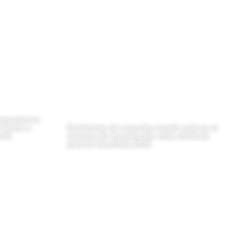
mpartieron
 junto a
El informe de cosecha reveló cuál es el
rte
sistema de recolección más eficiente
para la Vendimia 2026