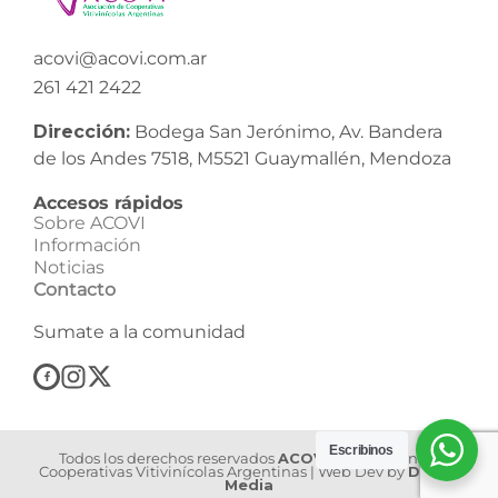
acovi@acovi.com.ar
261 421 2422
Dirección:
Bodega San Jerónimo, Av. Bandera
de los Andes 7518, M5521 Guaymallén, Mendoza
Accesos rápidos
Sobre ACOVI
Información
Noticias
Contacto
Sumate a la comunidad
Escribinos
Todos los derechos reservados
ACOVI
| Asociación de
Cooperativas Vitivinícolas Argentinas | Web Dev by
Dilook
Media