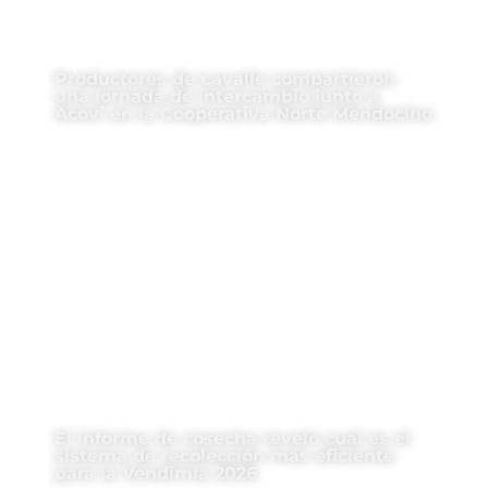
Productores de Lavalle compartieron
una jornada de intercambio junto a
Acovi en la Cooperativa Norte Mendocino
El informe de cosecha reveló cuál es el
sistema de recolección más eficiente
para la Vendimia 2026