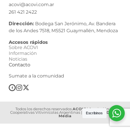
acovi@acovi.com.ar
261 421 2422
Dirección:
Bodega San Jerónimo, Av. Bandera
de los Andes 7518, M5521 Guaymallén, Mendoza
Accesos rápidos
Sobre ACOVI
Información
Noticias
Contacto
Sumate a la comunidad
Todos los derechos reservados
ACOVI
| Asociación de
Cooperativas Vitivinícolas Argentinas | Web Dev by
Dilook
Escribinos
Media