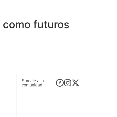
n como futuros
Sumate a la
comunidad