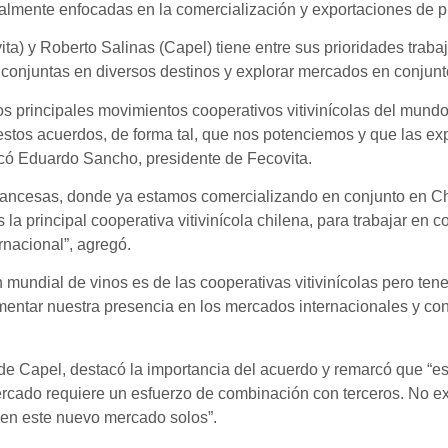
cialmente enfocadas en la comercialización y exportaciones de p
a) y Roberto Salinas (Capel) tiene entre sus prioridades traba
as conjuntas en diversos destinos y explorar mercados en conjunt
s principales movimientos cooperativos vitivinícolas del mundo
s acuerdos, de forma tal, que nos potenciemos y que las expor
có Eduardo Sancho, presidente de Fecovita.
 francesas, donde ya estamos comercializando en conjunto en Ch
a principal cooperativa vitivinícola chilena, para trabajar en c
rnacional”, agregó.
n mundial de vinos es de las cooperativas vitivinícolas pero te
entar nuestra presencia en los mercados internacionales y con 
 de Capel, destacó la importancia del acuerdo y remarcó que “e
rcado requiere un esfuerzo de combinación con terceros. No exi
 en este nuevo mercado solos”.