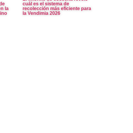
de
cuál es el sistema de
n la
recolección más eficiente para
ino
la Vendimia 2026