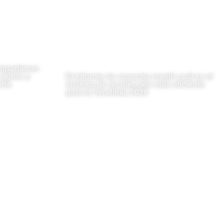
mpartieron
 junto a
El informe de cosecha reveló cuál es el
rte
sistema de recolección más eficiente
para la Vendimia 2026