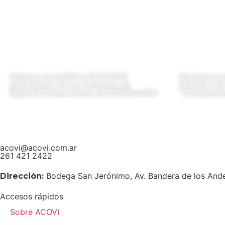
Mujeres de ACOVI y FECOVITA
Día Internac
participaron de las Jornadas de
sábado 4 de 
Mujeres Cooperativas de CONINAGRO
“Cooperativ
acovi@acovi.com.ar
261 421 2422
Bodega San Jerónimo, Av. Bandera de los And
Dirección:
Accesos rápidos
Sobre ACOVI