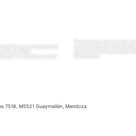
Productores de Lavalle co
ional de las Cooperativas
una jornada de intercambio
julio de 2026:
Acovi en la Cooperativa No
as por un mundo en paz”
Mendocino
es 7518, M5521 Guaymallén, Mendoza