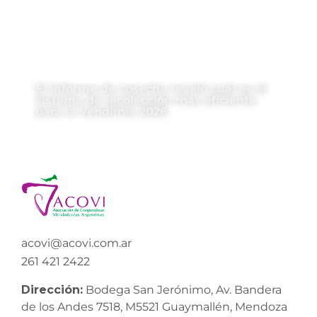
El informe de cosecha reveló cuál es el
sistema de recolección más eficiente
para la Vendimia 2026
acovi@acovi.com.ar
261 421 2422
Dirección:
Bodega San Jerónimo, Av. Bandera
de los Andes 7518, M5521 Guaymallén, Mendoza