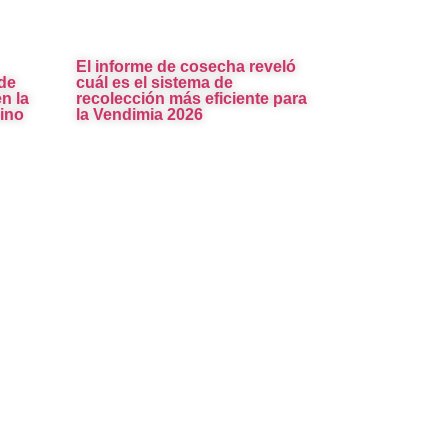
El informe de cosecha reveló
de
cuál es el sistema de
n la
recolección más eficiente para
ino
la Vendimia 2026