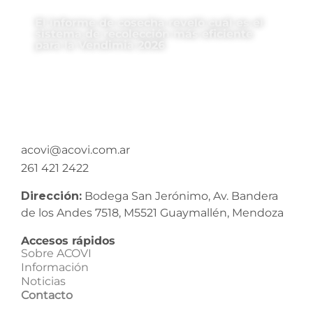
El informe de cosecha reveló cuál es el
sistema de recolección más eficiente
para la Vendimia 2026
acovi@acovi.com.ar
261 421 2422
Dirección:
Bodega San Jerónimo, Av. Bandera
de los Andes 7518, M5521 Guaymallén, Mendoza
Accesos rápidos
Sobre ACOVI
Información
Noticias
Contacto