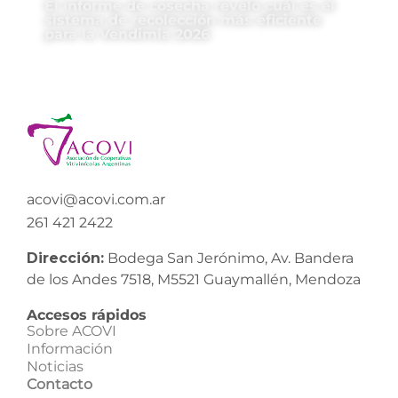
El informe de cosecha reveló cuál es el
sistema de recolección más eficiente
para la Vendimia 2026
acovi@acovi.com.ar
261 421 2422
Dirección:
Bodega San Jerónimo, Av. Bandera
de los Andes 7518, M5521 Guaymallén, Mendoza
Accesos rápidos
Sobre ACOVI
Información
Noticias
Contacto