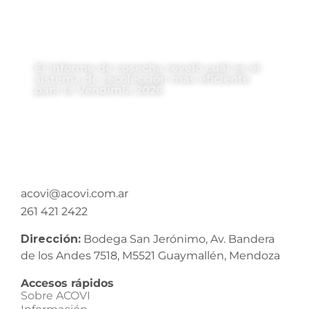
El informe de cosecha reveló cuál es el
sistema de recolección más eficiente
para la Vendimia 2026
acovi@acovi.com.ar
261 421 2422
Dirección:
Bodega San Jerónimo, Av. Bandera
de los Andes 7518, M5521 Guaymallén, Mendoza
Accesos rápidos
Sobre ACOVI