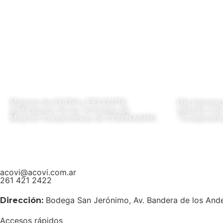
Mujeres de ACOVI y FECOVITA
Día Internac
participaron de las Jornadas de
sábado 4 de 
Mujeres Cooperativas de CONINAGRO
“Cooperativ
acovi@acovi.com.ar
261 421 2422
Bodega San Jerónimo, Av. Bandera de los And
Dirección:
Accesos rápidos