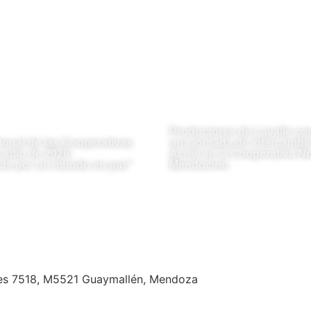
Productores de Lavalle co
ional de las Cooperativas
una jornada de intercambio
julio de 2026:
Acovi en la Cooperativa No
as por un mundo en paz”
Mendocino
es 7518, M5521 Guaymallén, Mendoza