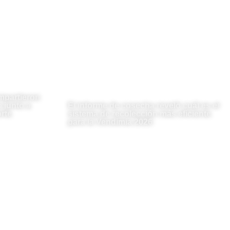
mpartieron
 junto a
El informe de cosecha reveló cuál es el
rte
sistema de recolección más eficiente
para la Vendimia 2026