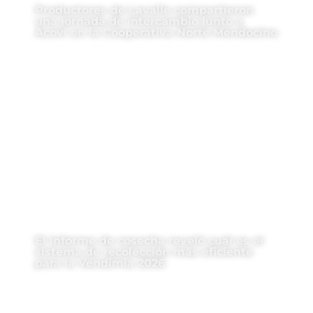
Productores de Lavalle compartieron
una jornada de intercambio junto a
Acovi en la Cooperativa Norte Mendocino
El informe de cosecha reveló cuál es el
sistema de recolección más eficiente
para la Vendimia 2026