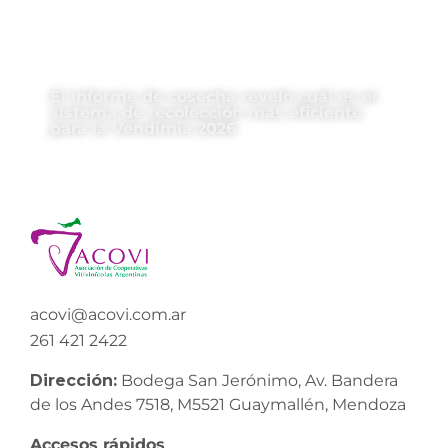
El informe de cosecha reveló cuál es el
sistema de recolección más eficiente
para la Vendimia 2026
acovi@acovi.com.ar
261 421 2422
Dirección:
Bodega San Jerónimo, Av. Bandera
de los Andes 7518, M5521 Guaymallén, Mendoza
Accesos rápidos