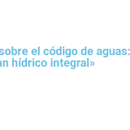
Inicio
Somos ACOVI
Cooperativas
Informa
obre el código de aguas:
n hídrico integral»