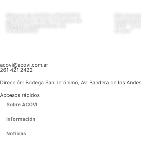
Mujeres de ACOVI y FECOVITA
Día Interna
participaron de las Jornadas de
Cooperativ
Mujeres Cooperativas de
2026: “Coo
CONINAGRO
en paz”
acovi@acovi.com.ar
261 421 2422
Dirección:
Bodega San Jerónimo, Av. Bandera de los Ande
Accesos rápidos
Sobre ACOVI
Información
Noticias