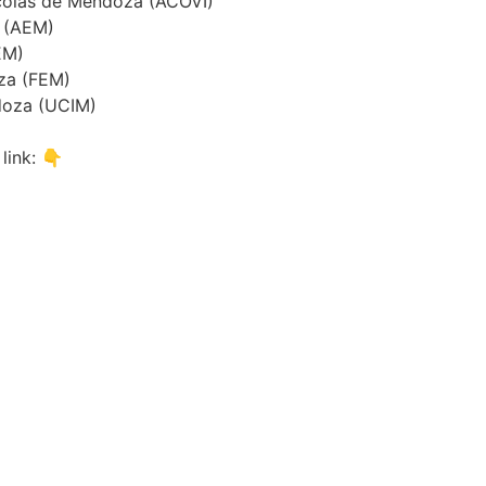
ícolas de Mendoza (ACOVI)
a (AEM)
EM)
za (FEM)
ndoza (UCIM)
link: 👇