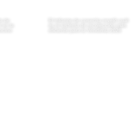
a de
El informe de cosecha reveló cuál
 en la
es el sistema de recolección más
ocino
eficiente para la Vendimia 2026