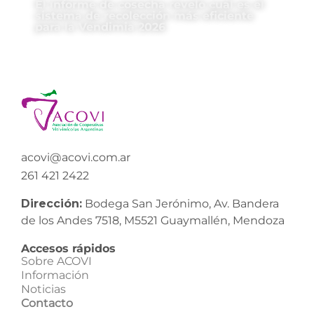
El informe de cosecha reveló cuál es el
sistema de recolección más eficiente
para la Vendimia 2026
acovi@acovi.com.ar
261 421 2422
Dirección:
Bodega San Jerónimo, Av. Bandera
de los Andes 7518, M5521 Guaymallén, Mendoza
Accesos rápidos
Sobre ACOVI
Información
Noticias
Contacto