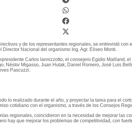
ctivos y de los representantes regionales, se entrevistó con e
 Director Nacional del organismo Ing. Agr. Eliseo Monti.
idente Carlos Iannizzotto, el consejero Egidio Mailland, el re
, Néstor Migasso, Juan Hutak, Daniel Romero, José Luis Bellia
eves Pascuzzi.
odo lo realizado durante el año, y proyectar la tarea para el c
miso cotidiano con el organismo, a través de los Consejos Reg
s regionales, coincidieron en la necesidad de mejorar las con
mero hay que mejorar los problemas de competitividad, con fuer