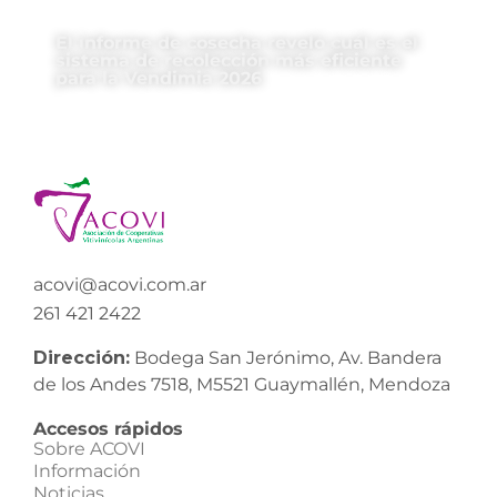
El informe de cosecha reveló cuál es el
sistema de recolección más eficiente
para la Vendimia 2026
acovi@acovi.com.ar
261 421 2422
Dirección:
Bodega San Jerónimo, Av. Bandera
de los Andes 7518, M5521 Guaymallén, Mendoza
Accesos rápidos
Sobre ACOVI
Información
Noticias