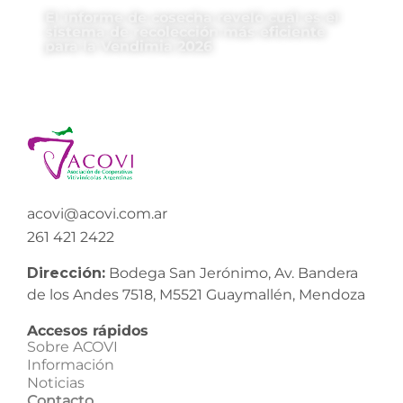
El informe de cosecha reveló cuál es el
sistema de recolección más eficiente
para la Vendimia 2026
acovi@acovi.com.ar
261 421 2422
Dirección:
Bodega San Jerónimo, Av. Bandera
de los Andes 7518, M5521 Guaymallén, Mendoza
Accesos rápidos
Sobre ACOVI
Información
Noticias
Contacto