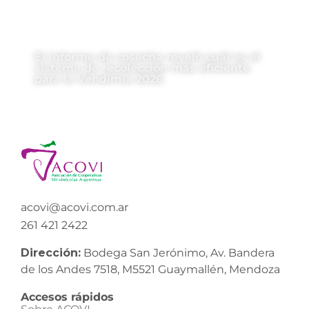
El informe de cosecha reveló cuál es el
sistema de recolección más eficiente
para la Vendimia 2026
acovi@acovi.com.ar
261 421 2422
Dirección:
Bodega San Jerónimo, Av. Bandera
de los Andes 7518, M5521 Guaymallén, Mendoza
Accesos rápidos