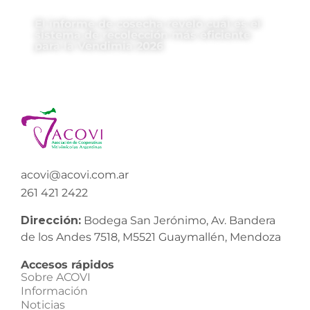
El informe de cosecha reveló cuál es el
sistema de recolección más eficiente
para la Vendimia 2026
acovi@acovi.com.ar
261 421 2422
Dirección:
Bodega San Jerónimo, Av. Bandera
de los Andes 7518, M5521 Guaymallén, Mendoza
Accesos rápidos
Sobre ACOVI
Información
Noticias