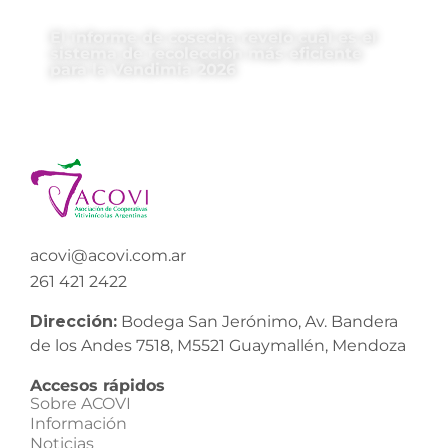
El informe de cosecha reveló cuál es el
sistema de recolección más eficiente
para la Vendimia 2026
acovi@acovi.com.ar
261 421 2422
Dirección:
Bodega San Jerónimo, Av. Bandera
de los Andes 7518, M5521 Guaymallén, Mendoza
Accesos rápidos
Sobre ACOVI
Información
Noticias