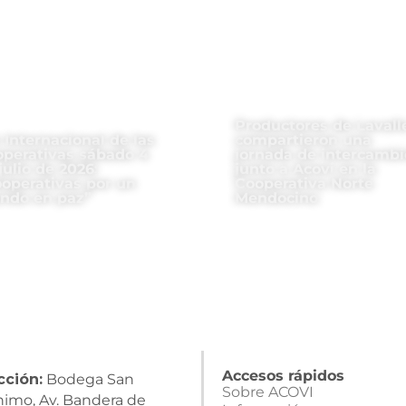
Productores de Lavall
 Internacional de las
compartieron una
perativas sábado 4
jornada de intercambi
julio de 2026:
junto a Acovi en la
operativas por un
Cooperativa Norte
ndo en paz”
Mendocino
Accesos rápidos
cción:
Bodega San
Sobre ACOVI
nimo, Av. Bandera de