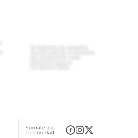
e
El informe de cosecha
o
reveló cuál es el sistema
de recolección más
eficiente para la
Vendimia 2026
Sumate a la
comunidad