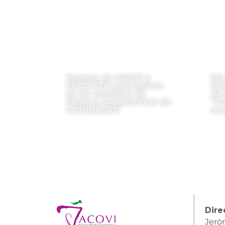
Mujeres de ACOVI y
Día
FECOVITA participaron
Coo
de las Jornadas de
de 
Mujeres Cooperativas de
“Co
CONINAGRO
mu
Dire
Jeró