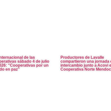
Internacional de las
Productores de Lavalle
erativas sábado 4 de julio
compartieron una jornada 
026: “Cooperativas por un
intercambio junto a Acovi e
o en paz”
Cooperativa Norte Mendoc