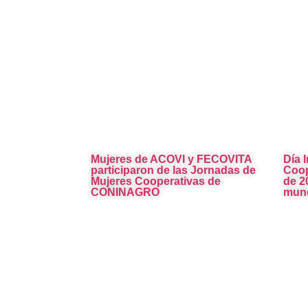
Mujeres de ACOVI y FECOVITA
Día 
participaron de las Jornadas de
Coop
Mujeres Cooperativas de
de 2
CONINAGRO
mund