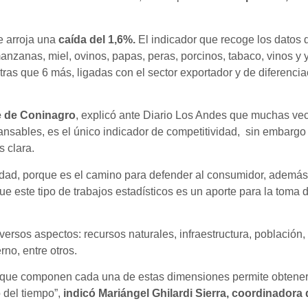
ce arroja una
caída del 1,6%.
El indicador que recoge los datos 
, manzanas, miel, ovinos, papas, peras, porcinos, tabaco, vinos 
tras que 6 más, ligadas con el sector exportador y de diferencia
te de Coninagro
, explicó ante Diario Los Andes que muchas vece
nsables, es el único indicador de competitividad, sin embargo 
 clara.
ividad, porque es el camino para defender al consumidor, ademá
ue este tipo de trabajos estadísticos es un aporte para la toma 
iversos aspectos: recursos naturales, infraestructura, población
o, entre otros.
que componen cada una de estas dimensiones permite obtener 
 del tiempo”,
indicó Mariángel Ghilardi Sierra, coordinadora 