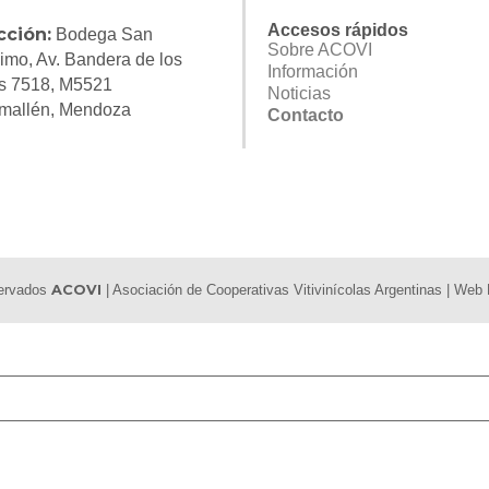
Accesos rápidos
cción:
Bodega San
Sobre ACOVI
imo, Av. Bandera de los
Información
s 7518, M5521
Noticias
mallén, Mendoza
Contacto
servados
ACOVI
| Asociación de Cooperativas Vitivinícolas Argentinas | We