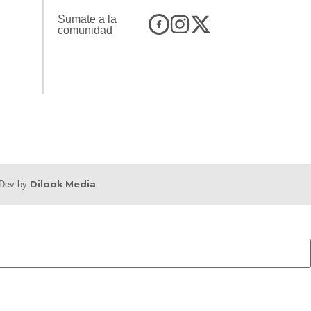
Sumate a la
comunidad
b Dev by
Dilook Media