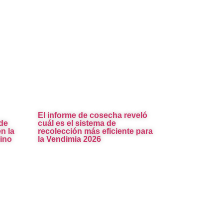
El informe de cosecha reveló
de
cuál es el sistema de
n la
recolección más eficiente para
ino
la Vendimia 2026