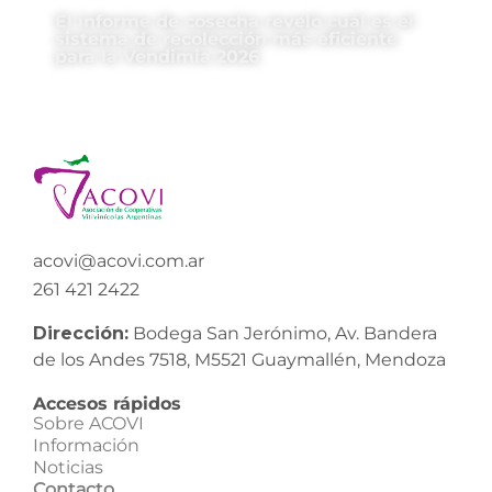
El informe de cosecha reveló cuál es el
sistema de recolección más eficiente
para la Vendimia 2026
acovi@acovi.com.ar
261 421 2422
Dirección:
Bodega San Jerónimo, Av. Bandera
de los Andes 7518, M5521 Guaymallén, Mendoza
Accesos rápidos
Sobre ACOVI
Información
Noticias
Contacto