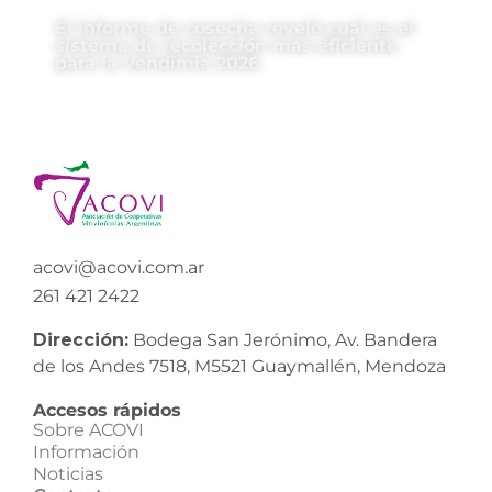
El informe de cosecha reveló cuál es el
sistema de recolección más eficiente
para la Vendimia 2026
acovi@acovi.com.ar
261 421 2422
Dirección:
Bodega San Jerónimo, Av. Bandera
de los Andes 7518, M5521 Guaymallén, Mendoza
Accesos rápidos
Sobre ACOVI
Información
Noticias