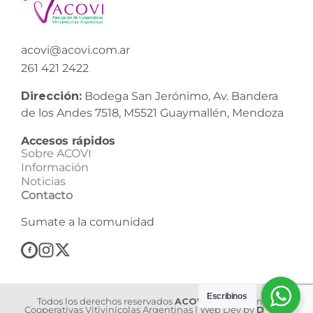
acovi@acovi.com.ar
261 421 2422
Dirección:
Bodega San Jerónimo, Av. Bandera
de los Andes 7518, M5521 Guaymallén, Mendoza
Accesos rápidos
Sobre ACOVI
Información
Noticias
Contacto
Sumate a la comunidad
Escribinos
Todos los derechos reservados
ACOVI
| Asociación de
Cooperativas Vitivinícolas Argentinas | Web Dev by
Dilook