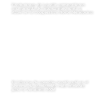
Productores de Lavalle compartieron
una jornada de intercambio junto a
Acovi en la Cooperativa Norte Mendocino
El informe de cosecha reveló cuál es el
sistema de recolección más eficiente
para la Vendimia 2026