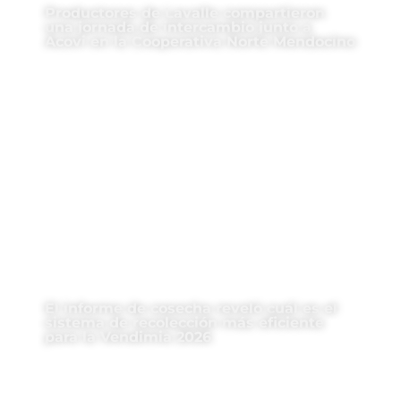
Productores de Lavalle compartieron
una jornada de intercambio junto a
Acovi en la Cooperativa Norte Mendocino
El informe de cosecha reveló cuál es el
sistema de recolección más eficiente
para la Vendimia 2026