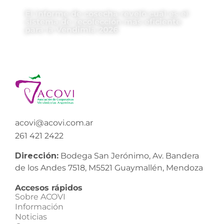
El informe de cosecha reveló cuál es el
sistema de recolección más eficiente
para la Vendimia 2026
acovi@acovi.com.ar
261 421 2422
Dirección:
Bodega San Jerónimo, Av. Bandera
de los Andes 7518, M5521 Guaymallén, Mendoza
Accesos rápidos
Sobre ACOVI
Información
Noticias