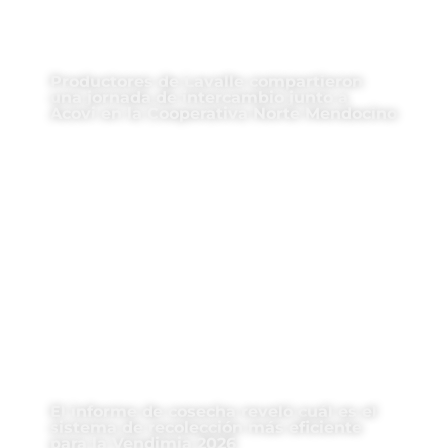
Productores de Lavalle compartieron
una jornada de intercambio junto a
Acovi en la Cooperativa Norte Mendocino
El informe de cosecha reveló cuál es el
sistema de recolección más eficiente
para la Vendimia 2026