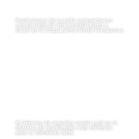
Productores de Lavalle compartieron
una jornada de intercambio junto a
Acovi en la Cooperativa Norte Mendocino
El informe de cosecha reveló cuál es el
sistema de recolección más eficiente
para la Vendimia 2026