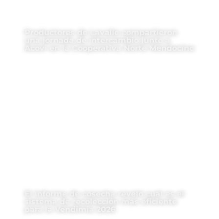
Productores de Lavalle compartieron
una jornada de intercambio junto a
Acovi en la Cooperativa Norte Mendocino
El informe de cosecha reveló cuál es el
sistema de recolección más eficiente
para la Vendimia 2026