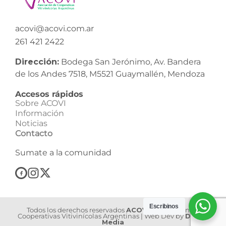
acovi@acovi.com.ar
261 421 2422
Dirección:
Bodega San Jerónimo, Av. Bandera
de los Andes 7518, M5521 Guaymallén, Mendoza
Accesos rápidos
Sobre ACOVI
Información
Noticias
Contacto
Sumate a la comunidad
Escribinos
Todos los derechos reservados
ACOVI
| Asociación de
Cooperativas Vitivinícolas Argentinas | Web Dev by
Dilook
Media