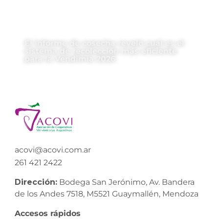
El informe de cosecha reveló cuál es el
sistema de recolección más eficiente
para la Vendimia 2026
acovi@acovi.com.ar
261 421 2422
Dirección:
Bodega San Jerónimo, Av. Bandera
de los Andes 7518, M5521 Guaymallén, Mendoza
Accesos rápidos