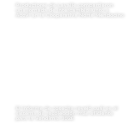
Productores de Lavalle compartieron
una jornada de intercambio junto a
Acovi en la Cooperativa Norte Mendocino
El informe de cosecha reveló cuál es el
sistema de recolección más eficiente
para la Vendimia 2026