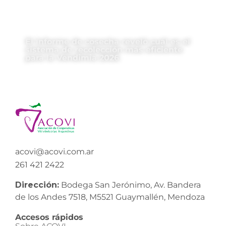
El informe de cosecha reveló cuál es el
sistema de recolección más eficiente
para la Vendimia 2026
acovi@acovi.com.ar
261 421 2422
Dirección:
Bodega San Jerónimo, Av. Bandera
de los Andes 7518, M5521 Guaymallén, Mendoza
Accesos rápidos