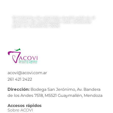
El informe de cosecha reveló cuál es el
sistema de recolección más eficiente
para la Vendimia 2026
acovi@acovi.com.ar
261 421 2422
Dirección:
Bodega San Jerónimo, Av. Bandera
de los Andes 7518, M5521 Guaymallén, Mendoza
Accesos rápidos
Sobre ACOVI