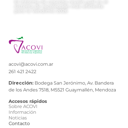
El informe de cosecha reveló cuál es el
sistema de recolección más eficiente
para la Vendimia 2026
acovi@acovi.com.ar
261 421 2422
Dirección:
Bodega San Jerónimo, Av. Bandera
de los Andes 7518, M5521 Guaymallén, Mendoza
Accesos rápidos
Sobre ACOVI
Información
Noticias
Contacto