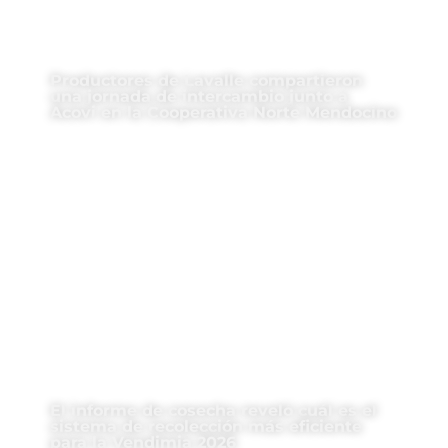
Productores de Lavalle compartieron
una jornada de intercambio junto a
Acovi en la Cooperativa Norte Mendocino
El informe de cosecha reveló cuál es el
sistema de recolección más eficiente
para la Vendimia 2026